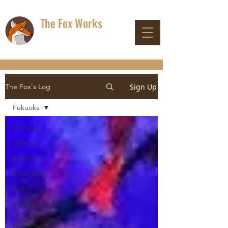
The Fox Works
DON'T PANIC
Sign Up
The Fox's Log
Fukuoka
All Posts
Hebrew
English
Short Story
SciFi
Fantasy
The Fox