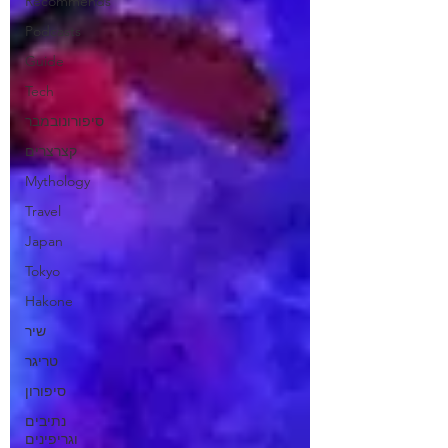
Recommends
Podcasts
Guide
Tech
סיפורונובמבר
קצרצרים
Mythology
Travel
Japan
Tokyo
Hakone
שיר
טריגר
סיפורון
נתיבים
וגריפינים