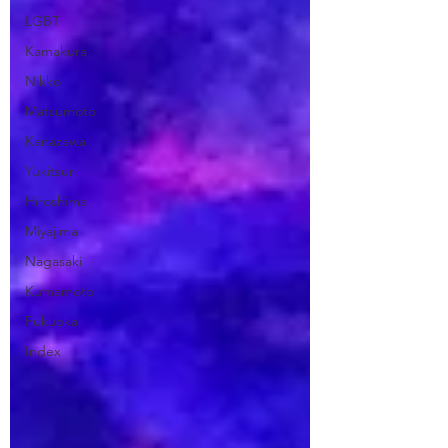
LGBT
Kamakura
Nikko
Matsumoto
Kanazawa
Yukitsuri
Hiroshima
Miyajima
Nagasaki
Kumamoto
Fukuoka
Index