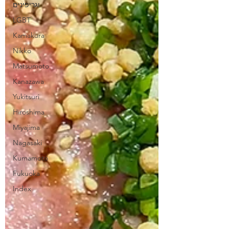
וגריפינים
LGBT
Kamakura
Nikko
Matsumoto
Kanazawa
Yukitsuri
Hiroshima
Miyajima
Nagasaki
Kumamoto
Fukuoka
Index