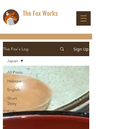
The Fox Works
DON'T PANIC
Sign Up
The Fox's Log
Japan
All Posts
Hebrew
English
Short
Story
SciFi
Fantasy