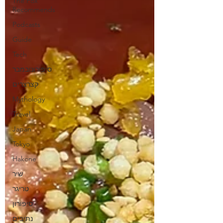
The Fox
Recommends
Podcasts
Guide
Tech
סיפורונובמבר
קצרצרים
Mythology
Travel
Japan
Tokyo
Hakone
שיר
טריגר
סיפורון
נתיבים