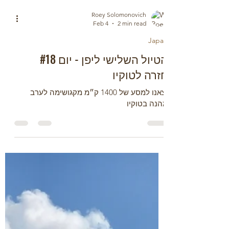
Roey Solomonovich
Feb 4
2 min read
Japan
הטיול השלישי ליפן - יום #18
חזרה לטוקיו