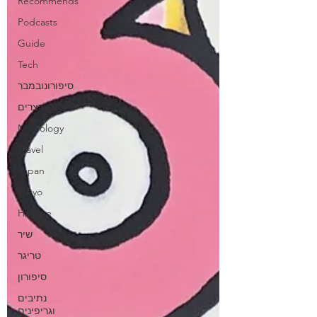
Recommends
Podcasts
Guide
Tech
סיפורונובמבר
קצרצרים
Mythology
Travel
Japan
Tokyo
Hakone
שיר
טריגר
סיפורון
נתיבים
וגריפינים