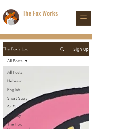
The Fox Works
DON'T PANIC
Sign Up
The Fox's Log
All Posts
All Posts
Hebrew
English
Short Story
SciFi
Fantasy
The Fox