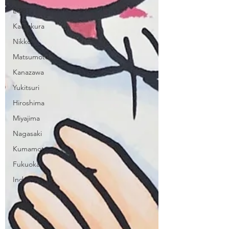
LGBT
Kamakura
Nikko
Matsumoto
Kanazawa
Yukitsuri
Hiroshima
Miyajima
Nagasaki
Kumamoto
Fukuoka
Index