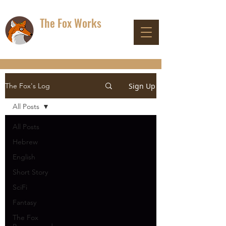
The Fox Works
DON'T PANIC
Sign Up
The Fox's Log
All Posts
All Posts
Hebrew
English
Short Story
SciFi
Fantasy
The Fox