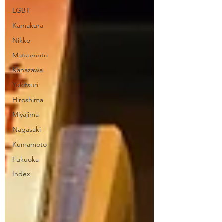
LGBT
Kamakura
Nikko
Matsumoto
Kanazawa
Yukitsuri
Hiroshima
Miyajima
Nagasaki
Kumamoto
Fukuoka
Index