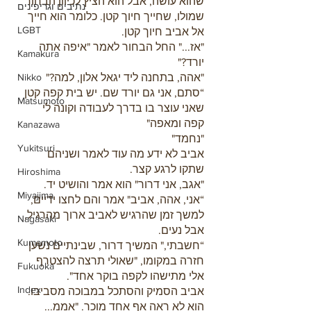
שהוא עושה, אבל הוא הציץ לכיוון הבחור 
נתיבים וגריפינים
שמולו, שחייך חיוך קטן. כלומר הוא חייך 
LGBT
אל אביב חיוך קטן.
"אז..." החל הבחור לאמר "איפה אתה 
Kamakura
יורד?"
"אהה, בתחנה ליד יגאל אלון, למה?"
Nikko
“סתם, אני גם יורד שם. יש בית קפה קטן 
Matsumoto
שאני עוצר בו בדרך לעבודה וקונה לי 
קפה ומאפה"
Kanazawa
"נחמד"
Yukitsuri
אביב לא ידע מה עוד לאמר ושניהם 
שתקו לרגע קצר.
Hiroshima
"אגב, אני דרור" הוא אמר והושיט יד.
Miyajima
“אני, אהה, אביב" אמר והם לחצו ידיים, 
למשך זמן שהרגיש לאביב ארוך מהרגיל, 
Nagasaki
אבל נעים.
Kumamoto
“חשבתי," המשיך דרור, שבינתיים נשען 
חזרה במקומו, "שאולי תרצה להצטרף 
Fukuoka
אלי מתישהו לקפה בוקר אחד".
Index
אביב הסמיק והסתכל במבוכה מסביבו. 
הוא לא ראה אף אחד מוכר. "אממ... 