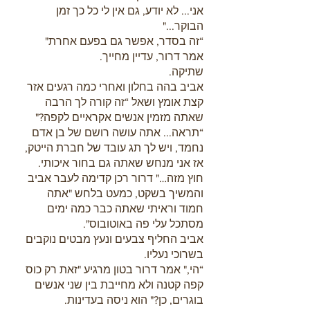
אני... לא יודע, גם אין לי כל כך זמן 
הבוקר..."
“זה בסדר, אפשר גם בפעם אחרת" 
אמר דרור, עדיין מחייך.
שתיקה.
אביב בהה בחלון ואחרי כמה רגעים אזר 
קצת אומץ ושאל “זה קורה לך הרבה 
שאתה מזמין אנשים אקראיים לקפה?"
“תראה... אתה עושה רושם של בן אדם 
נחמד, ויש לך תג עובד של חברת הייטק, 
אז אני מנחש שאתה גם בחור איכותי. 
חוץ מזה…" דרור רכן קדימה לעבר אביב 
והמשיך בשקט, כמעט בלחש "אתה 
חמוד וראיתי שאתה כבר כמה ימים 
מסתכל עלי פה באוטובוס".
אביב החליף צבעים ונעץ מבטים נוקבים 
בשרוכי נעליו.
“הי," אמר דרור בטון מרגיע "זאת רק כוס 
קפה קטנה ולא מחייבת בין שני אנשים 
בוגרים, כן?" הוא ניסה בעדינות.