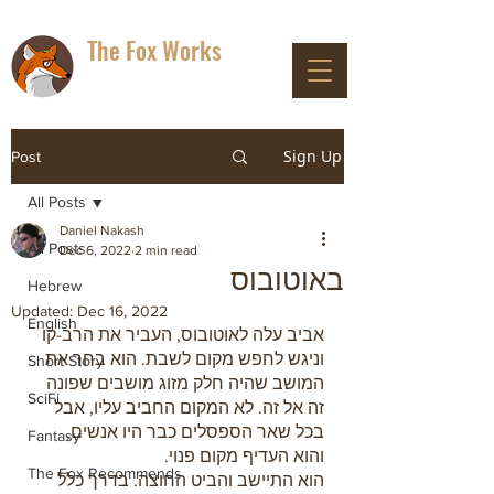
The Fox Works
DON'T PANIC
Sign Up
Post
All Posts
Daniel Nakash
All Posts
Dec 6, 2022
2 min read
באוטובוס
Hebrew
Updated:
Dec 16, 2022
English
אביב עלה לאוטובוס, העביר את הרב-קו 
וניגש לחפש מקום לשבת. הוא בחר את 
Short Story
המושב שהיה חלק מזוג מושבים שפונה 
SciFi
זה אל זה. לא המקום החביב עליו, אבל 
בכל שאר הספסלים כבר היו אנשים, 
Fantasy
והוא העדיף מקום פנוי.
The Fox Recommends
הוא התיישב והביט החוצה. בדרך כלל 