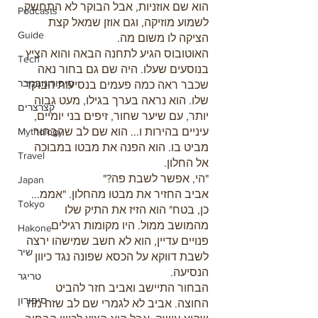
הוא שם אוזניות, אבל הבוקר לא התחשק 
Podcasts
לשמוע מוזיקה, וגם אוזן שמאל קצת 
Guide
הציקה לו משום מה.
האוטובוס הגיע לתחנה הבאה והוא הציץ 
Tech
בנוסעים שעלו. היה שם גם בחור נאה 
סיפורונובמבר
שכבר ראה כמה פעמים בנסיעות הבוקר 
שלו. הוא נראה בערך בגילו, מעט גבוה 
קצרצרים
יותר, עם שיער שחור, זיפים בני יומיים, 
עיניים בהירות ו... הוא שם לב שהבחור 
Mythology
מביט בו. הוא הפנה את מבטו במבוכה 
Travel
אל החלון.
"הי, אפשר לשבת פה?"
Japan
אביב החזיר את מבטו מהחלון. "אממ... 
Tokyo
כן, בטח" הוא הזיז את התיק שלו 
מהמושב ממול. היו מקומות רגילים 
Hakone
פנויים עדיין, הוא לא חשב שמישהו ירצה 
שיר
לשבת דווקא על הכסא שפונה נגד כיוון 
הנסיעה.
טריגר
הבחור התיישב ואביב חזר להביט 
סיפורון
החוצה. אביב לא לגמרי שם לב שזה מה 