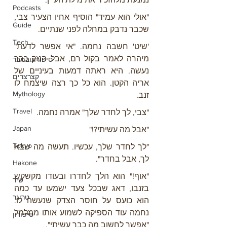
Podcasts
"אולי הוא עמיד" הוסיף אחיו הצעיר צבי, 
Guide
שכבר נדבק במחלה לפני שנתיים.
Tech
'שיט' חשבה נחמה. "אי אפשר לדעת" 
מיהרה לאמר בקול רם, אבל הנזק כבר 
סיפורונובמבר
נעשה. היא ראתה דמעות בעיניים של 
קצרצרים
אריה הקטן. הוא כל כך רצה שיצמח לו 
Mythology
זנב.
Travel
"צבי, לך לחדר שלך" אמרה נחמה.
Japan
"אבל מה עשיתי?!"
Tokyo
"לך לחדר שלך, עכשיו. תעשה מה שבא 
לך, אבל בחדר".
Hakone
"אוף!" הוא הלך לחדרו ובעודו מקשקש 
שיר
בזנבו, דאג שבכל צעד ישמעו עד כמה 
טריגר
הוא כועס על חוסר הצדק שנעשה לו. 
נחמה עוד הספיקה לשמוע אותו ממלמל 
סיפורון
"אפשר לחשוב מה כבר עשיתי".