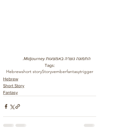
התמונה נוצרה באמצעות Midjourney.
Tags:
Hebrew
short story
Storyvember
fantasy
trigger
Hebrew
Short Story
Fantasy