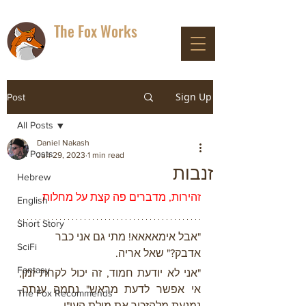
The Fox Works
DON'T PANIC
Sign Up
Post
All Posts
Daniel Nakash
All Posts
Jun 29, 2023
1 min read
זנבות
Hebrew
זהירות, מדברים פה קצת על מחלות
English
Short Story
"אבל אימאאאא! מתי גם אני כבר 
SciFi
אדבק?" שאל אריה.
Fantasy
"אני לא יודעת חמוד, זה יכול לקחת זמן, 
אי אפשר לדעת מראש" נחמה ענתה, 
The Fox Recommends
נמנעת מלהזכיר את מילת העי"ן.