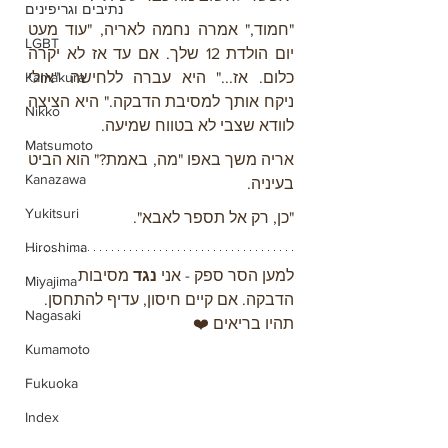
נתיבים וגריפינים
"חמוד," אמרה נחמה לאריה, "עוד מעט 
LGBT
יום הולדת 12 שלך. אם עד אז לא יקרה 
Kamakura
כלום. אז..." היא עברה ללחישה "אולי 
ניקח אותך למסיבת הדבקה." היא הציצה 
Nikko
לוודא שצבי לא בטווח שמיעה.
Matsumoto
אריה משך באפו "מה, באמת?" הוא הביט 
Kanazawa
בעיניה.
Yukitsuri
"כן, רק אל תספר לאבא".
Hiroshima
למען הסר ספק - אני 
נגד 
מסיבות 
Miyajima
הדבקה. אם קיים חיסון, עדיף להתחסן. 
Nagasaki
תהיו בריאים ❤️
Kumamoto
Fukuoka
Index