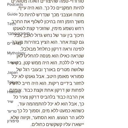
סורודויי-סמה שהיצורים האלה מסוגלים 
Podcasts
להיות חמקניים כל כך. הוא היה עייף, 
Guide
מתוח ועצבני מכך שנדרש להיות כל 
משך הזמן הזה בהיכון לשלוף את החרב.
Tech
רחש נשמע מימין, שהזכיר קצת לגאנקו 
סיפורונובמבר
חיכוך בין עור של נחש גדול לאבן, אבל 
גם קצת אחר. הוא הציץ בזהירות מעבר 
קצרצרים
לפינה וראה דרקון כחלחל מבולבל, 
Mythology
שנראה כאילו הוא מנסה להחליט לאן 
כדאי לו ללכת. הוא היה ממש קטן, בקושי 
Travel
שלושה מטרים באורך ובעובי רגל של 
Japan
סמוראי מאומן היטב. אבל גאנקו לא יכל 
Tokyo
לחזור בידיים ריקות. הוא היה חייב להשיג 
לפחות שן דרקון אחת וקצת כבוד. אומנם 
Hakone
אין הרבה כבוד בלהביס דרקון צעיר כל 
שיר
כך, אבל הוא לא יכל להתמהמה עוד, 
כשהוא כמעט ללא מים, וסמוך כל כך 
טריגר
ללוע הר הגעש. הוא הסתער, וקיווה שלא 
סיפורון
יישארו עליו קשקשים כחולים.