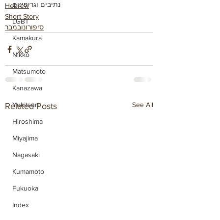
נתיבים וגריפינים
Hebrew
Short Story
LGBT
סיפורונובמבר
Kamakura
Nikko
Matsumoto
Kanazawa
Yukitsuri
See All
Related Posts
Hiroshima
Miyajima
Nagasaki
Kumamoto
Fukuoka
Index