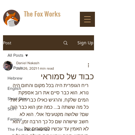
The Fox Works
DON'T PANIC
Sign Up
Post
All Posts
Daniel Nakash
All Posts
Jun 26, 2021
1 min read
כבוד של סמוראי
Hebrew
ריח הגופרית היה בכל מקום והחום היה 
English
נורא. הוא כבר סיים את רוב אספקת 
Short Story
המים שלקח, והרגיש כאילו כבר הזיע את 
כל מה ששתה ב... כמה זמן הוא כבר היה 
SciFi
שם? שלושה מקטעים? אולי. הוא לא 
Fantasy
חשב שישהה שם כל כך הרבה זמן, הוא 
לא האמין עד עכשיו לסיפורים של 
The Fox Recommends