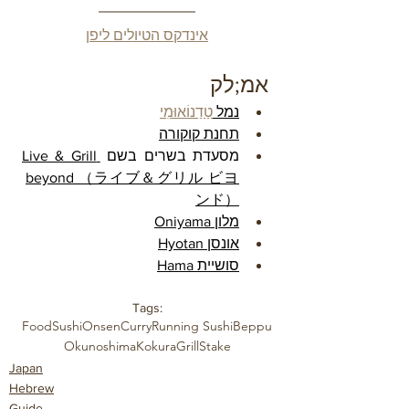
אינדקס הטיולים ליפן
אמ;לק
נמל 
טַדַנוֹאוּמִי
תחנת קוקורה
מסעדת בשרים בשם 
Live & Grill 
beyond （ライブ＆グリル ビヨ
ンド）
מלון Oniyama
אונסן Hyotan
סושיית Hama
Tags:
Food
Sushi
Onsen
Curry
Running Sushi
Beppu
Okunoshima
Kokura
Grill
Stake
Japan
Hebrew
Guide