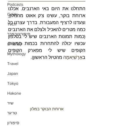
Podcasts
התחלנו את היום באי הארנבים. אכלנו 
Guide
ארוחת בוקר, עשינו צ'ק אאוט מהמלון, 
וצעדנו לרציף המעבורת. בדרך עצרנו כל 
Tech
כמה מטרים להאכיל ולצלם את הארנבים 
סיפורונובמבר
(כמות תמונות הארנבים שיש לי בטלפון 
עכשיו יכולה להתחרות בכמות תמונות 
קצרצרים
הקופים שיש לי מפארק הקופים 
Mythology
ב
אָרָשִׁיַאמָה
 מהטיול הראשון). 
Travel
Japan
Tokyo
Hakone
שיר
ארוחת הבוקר במלון
טריגר
סיפורון