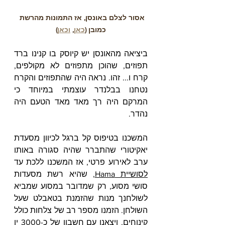
אסור לצלם באונסן, אז התמונות מהרשת 
כמובן (
כאן
, 
וכאן
)
ביציאה מהאונסן יש קיוסק בו קנינו ברד 
תפוזים, שהוכן מתפוזים לא מקולפים, 
קרח ו... זהו. נראה היה שהתפוזים והקרח 
נטחנו בבלנדר עוצמתי במיוחד כי 
המרקם היה רך מאד מאד הטעם היה 
נהדר.
המשכנו בטיפוס קל ברגל לכיוון מסעדת 
יאקיטורי שהתברר שהיה סגורה באותו 
ערב לאירוע פרטי, אז המשכנו ללכת עד 
לסושיית Hama
, שהיא רשת מסעדות 
סושי מסוע, רק שמדובר במסוע שמביא 
לשולחנך מנות שהזמנת בטאבלט שעל 
השולחן. הזמנו מספר רב של צלחות כולל 
קינוחים, ויצאנו עם חשבון של כ-3000 ין 