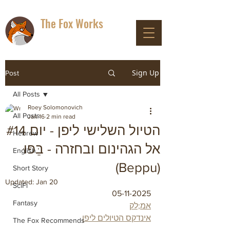
The Fox Works
DON'T PANIC
Sign Up
Post
All Posts
Roey Solomonovich
All Posts
Jan 16
2 min read
הטיול השלישי ליפן - יום #14
Hebrew
אל הגהינום ובחזרה - בֵּפּוּ
English
(Beppu)
Short Story
Updated:
Jan 20
SciFi
05-11-2025
Fantasy
אמ;לק
אינדקס הטיולים ליפן
The Fox Recommends