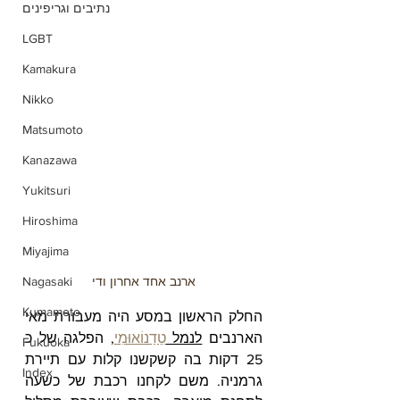
נתיבים וגריפינים
LGBT
Kamakura
Nikko
Matsumoto
Kanazawa
Yukitsuri
Hiroshima
Miyajima
Nagasaki
ארנב אחד אחרון ודי
Kumamoto
החלק הראשון במסע היה מעבורת מאי 
הארנבים 
לנמל 
טַדַנוֹאוּמִי
, הפלגה של כ 
Fukuoka
25 דקות בה קשקשנו קלות עם תיירת 
Index
גרמניה. משם לקחנו רכבת של כשעה 