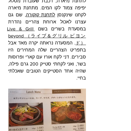
לתחנת מיארה, רכבת שעוברת מסלול 
יפיפה צמוד לקו המים. מתחנת מיארה 
לקחנו שינקנסן 
לתחנת קוקורה
, שם גם 
עצרנו לאכול ארוחת צהריים נהדרת 
במסעדת בשרים בשם 
Live & Grill 
beyond （ライブ＆グリル ビヨン
ド）
. המסעדה נראתה יקרה מאד אבל 
בתפריט הצהריים שלה המחירים היו 
סבירים. דני לקח אורז עם קארי ופרוסות 
בשר, ואני לקחתי סטייק 200 גרם פילה, 
שהיה אחד הסטייקים הטובים שאכלתי 
בחיי. 