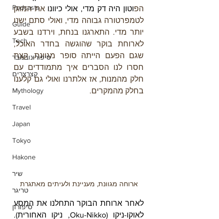
Podcasts
הפ
וטון היה דק מדי, אולי כיוונו 
את המזגן 
לטמפרטורה גבוהה מדי, ואולי סתם ישנו 
Guide
יותר מדי. התארגנו בנחת, וירדנו בשבע 
Tech
לארוחת בוקר שהוגשה בחדר האוכל, 
שגם הפעם הייתה סופר מגוונת. קצת 
סיפורונובמבר
חסרו לנו הסברים איך מתמודדים עם 
קצרצרים
חלק מהמנות, אז אלתרנו ואולי גם קלענו 
בחלק מהמקרים.
Mythology
Travel
Japan
Tokyo
Hakone
שיר
ארוחה מגוונת, מעניינת ולעיתים מאתגרת
טריגר
לאחר ארוחת הבוקר התחלנו את המסע 
סיפורון
לאוקו-ניקו (Oku-Nikko, ניקו האחורית). 