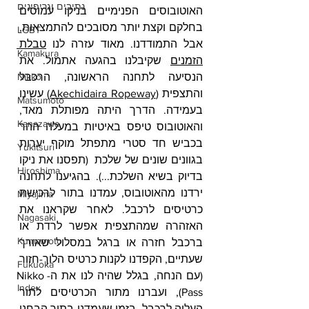
נתיבים וגריפינים
האוטובוסים הפנימיים בניקו עמוסים 
בחלקם וקצת יותר מסובכים להתמצאות, 
LGBT
אבל התמודדנו. מאוד עזרה לנו 
טבלת 
Kamakura
הזמנים
 שקיבלנו בהגעה אתמול. את 
הנסיעה לתחנה הראשונה, הרכבל 
Nikko
והתצפית (
Akechidaira Ropeway
) עשינו 
Matsumoto
בעמידה. הדרך היתה מפותלת מאד, 
Kanazawa
והאוטובוס טיפס באיטיות במעלה ההר 
בכביש חד סטרי מתפתל מוקף יערות 
Yukitsuri
בגוונים שונים של שלכת  (תפסנו את ניקו 
Hiroshima
בדיוק בשיא השלכת...). בהגיענו לתחנה 
ירדנו מהאוטובוס, עמדנו בתור לרכישת 
Miyajima
כרטיסים לרכבל. לאחר שקראנו את 
Nagasaki
האזהרה שמהתצפית אפשר לרדת או 
Kumamoto
ברכבל חזרה או ברגל במסלול שאורך 
שעתיים, הקפדנו לקנות כרטיס הלוך-חזור 
Fukuoka
(עם הנחה, בגלל שהיה לנו את ה-Nikko 
Index
Pass), ועברנו מתור הכרטיסים לתור 
העליה לרכבל. בזמן שעמדנו בתור הבחנו 