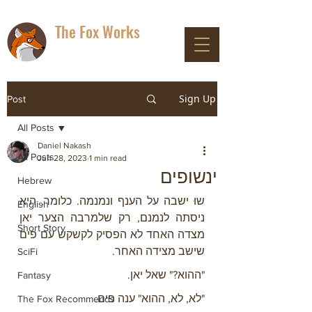
The Fox Works
DON'T PANIC
Sign Up
Post
All Posts
Daniel Nakash
All Posts
Jun 28, 2023
1 min read
ינשופים
Hebrew
שוּ ישבה על הענף ונמנמה. כלומר, היא 
English
ניסתה לנמנם, רק שלמרבה הצער יאן 
Short Story
מצדה האחד לא הפסיק לקשקש עם פים 
שישב מצידה האחר.
SciFi
"ההוא?" שאל יאן.
Fantasy
"לא, לא, ההוא" ענה פים.
The Fox Recommends