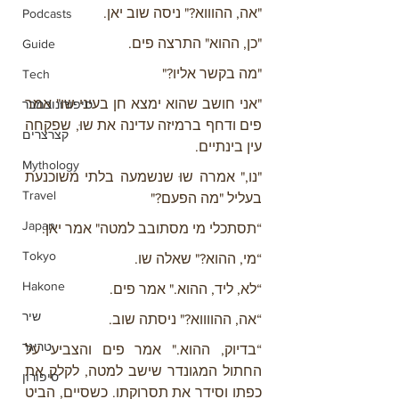
"אה, ההוווא?" ניסה שוב יאן.
Podcasts
"כן, ההוא" התרצה פים.
Guide
"מה בקשר אליו?"
Tech
"אני חושב שהוא ימצא חן בעיני שוּ" אמר 
סיפורונובמבר
פים ודחף ברמיזה עדינה את שוּ, שפקחה 
קצרצרים
עין בינתיים.
Mythology
"נו," אמרה שוּ שנשמעה בלתי משוכנעת 
Travel
בעליל "מה הפעם?"
Japan
“תסתכלי מי מסתובב למטה" אמר יאן.
Tokyo
“מי, ההוא?" שאלה שו.
Hakone
“לא, ליד, ההוא." אמר פים.
שיר
“אה, ההווווא?" ניסתה שוב.
טריגר
“בדיוק, ההוא." אמר פים והצביע על 
החתול המגונדר שישב למטה, לקלק את 
סיפורון
כפתו וסידר את תסרוקתו. כשסיים, הביט 