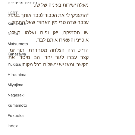
נתיבים וגריפינים
מעלה ישירות בעיניה של שו.
LGBT
“התעניקי לי את הכבוד לכבד אותך במנת 
עכבר-שדה טרי מין האחו?" שאל החתול.
Kamakura
שו הסמיקה. יאן ופים נעלמו בשקט 
Nikko
אופייני והשאירו אותם לבד.
Matsumoto
הדייט היה הצלחה מסחררת ותוך זמן 
Kanazawa
קצר עברו לגור יחד. הם מיסדו את 
Yukitsuri
הקשר, ומאז יש ינשולים בכל מקום.
Hiroshima
Miyajima
Nagasaki
Kumamoto
Fukuoka
Index