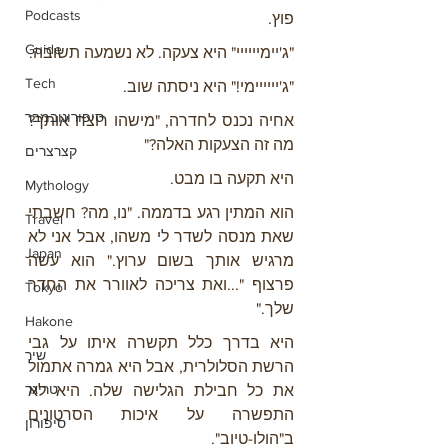
Podcasts
פוץ.
Guide
"ג'יימיייייי" היא צעקה. לא נשמעה תשובה.
Tech
"ג'יייייימי!" היא ניסתה שוב.
סיפורונובמבר
אחיה נכנס לחדרה, "מישהו רוצח אותך? 
מה זה הצעקות האלה?"
קצרצרים
היא תקעה בו מבט.
Mythology
הוא המתין רגע בדממה. "נו, מה? חשבתי 
Travel
שאת מנסה לשדר לי משהו, אבל אני לא 
Japan
מרגיש אותך בשום ערוץ." הוא עשה 
פרצוף "...ואת צריכה לאוורר את החדר 
Tokyo
שלך."
Hakone
היא בדרך כלל תקשרה איתו על גבי 
שיר
הרשת הסלולרית, אבל היא גמרה אתמול 
טריגר
את כל חבילת הגלישה שלה. היא לא 
התפשרה על איכות הסרטונים 
סיפורון
ב"הולו-טיוב".