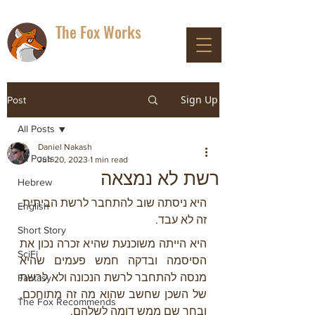
The Fox Works
DON'T PANIC
Sign Up
Post
All Posts
Daniel Nakash
All Posts
Jun 20, 2023
1 min read
רשת לא נמצאה
Hebrew
היא ניסתה שוב להתחבר לרשת הביתית. 
English
זה לא עבד.
Short Story
היא הייתה משוכנעת שהיא זכרה נכון את 
SciFi
הסיסמה ובדקה חמש פעמים שהיא 
מנסה להתחבר לרשת הנכונה ולא לרשת 
Fantasy
של השכן שחשב שהוא מה זה מתוחכם, 
The Fox Recommends
ובחר שם ממש דומה לשלהם.