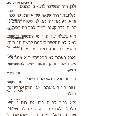
נתיבים וגריפינים
ולכן, היא המשיכה לנעוץ בו במבט.
LGBT
"אליזבת," היא שנאה שהוא קרא לה ככה, 
Kamakura
והוא ידע את זה "אני לא טלפת. תפסיקי 
להיות ילדה קטנה ותגידי כבר מה רצית."
Nikko
היא גלגלה עיניים. "יופי, תמשיך לעשות 
Matsumoto
כאילו לא החלפת סיסמה לרשת הביתית" 
Kanazawa
היא אמרה והניפה את ידיה באוויר.
Yukitsuri
"אבל באמת לא החלפתי" הוא אמר ולא 
עשה את התיק המוזר שיש לו כשהוא 
Hiroshima
משקר.
Miyajima
הם הביטו עוד רגע אחת בשני.
Nagasaki
"טוב, ביי" הוא אמר, יצא, וטרק אחריו את 
Kumamoto
הדלת.
Fukuoka
"לא צריך להיות כזה גס רוח..." היא 
Index
מלמלה לעצמה. היא שמה לב שבזמן 
שדיברו, בקול, כמו ברברים, שהרשת כל 