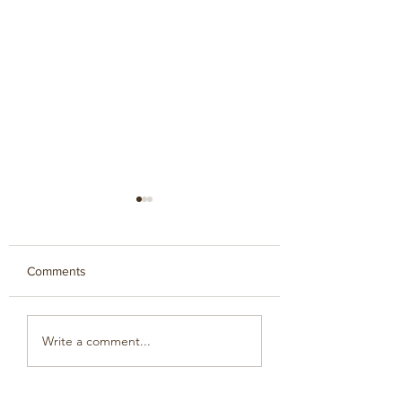
Comments
דַּיִג
החתול נעלם
Write a comment...