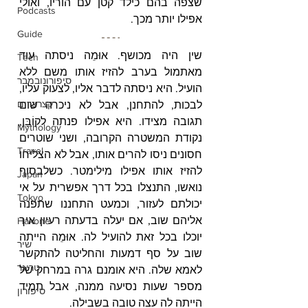
שצפה בהם כילד קטן עם הוריו, ואולי 
Podcasts
אפילו יותר מכך.
Guide
שין היה מכושף. אוּמֵה ניסתה עוד 
Tech
מאתמול בערב להזיז אותו משם ללא 
סיפורונובמבר
הועיל. היא ניסתה לדבר אליו, לצעוק עליו, 
קצרצרים
לבכות, להתחנן, אבל לא ניכרה שום 
תגובה מצידו. היא אפילו פנתה לקוֹבָּן, 
Mythology
נקודת המשטרה הקרובה, ושני שוטרים 
Travel
חסונים ניסו להרים אותו, אבל לא הצליחו 
להזיז אותו אפילו מילימטר. כשלבסוף 
Japan
נואשו, התנצלו בכל דרך אפשרית על אי 
Tokyo
יכולתם לעזור, וכמעט התחננו שתפנה 
אליהם שוב, אם יעלה בדעתה רעיון איך 
Hakone
יוכלו בכל זאת להועיל לה. אוּמֵה הייתה 
שיר
שוב על סף דמעות והחליטה להתקשר 
טריגר
לאמא שלה. היא אומנם גרה במרחק של 
מספר שעות נסיעה ממנה, אבל תמיד 
סיפורון
הייתה לה עצה טובה בשבילה.