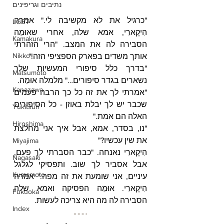
נתיבים וגריפינים
"כרגיל את לא מקשיבה לי." אמרה 
LGBT
הִיקָארִי, אמא שלה, אחרי שאוּמֵה 
Kamakura
הסבירה לה את המצב. "הרי הזהרתי 
Nikko
אותך משדים בפארק הספציפי הזה!"
"בדרך כלל סיפורי המעשיות שלך 
Matsumoto
נשארים בגדר סיפורים…" מלמלה אוּמֵה.
Kanazawa
"אמרתי לך את זה כל כך הרבה פעמים 
שכבר יש לך יבלת באוזן - כל הסיפורים 
Yukitsuri
האלה הם אמת."
Hiroshima
"נו, בסדר, אמא, אבל איך אני מחלצת 
את שין עכשיו?"
Miyajima
הִיקָארִי נאנחה. "כבר הסברתי לך פעם, 
Nagasaki
אבל אסביר לך שוב. ותפסיקי לגלגל 
Kumamoto
עיניים, אני שומעת את זה מפה." אמרה 
הִיקָארִי. אוּמֵה הפסיקה ואמא שלה 
Fukuoka
הסבירה לה מה היא צריכה לעשות.
Index