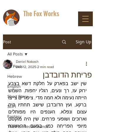
The Fox Works
DON'T PANIC
Sign Up
Post
All Posts
Daniel Nakash
All Posts
Dec 12, 2025
2 min read
פריחת הדובדבן
Hebrew
שין ישב בפארק על חלקת דשא בצבע 
English
ירוק עז, רך ונעים, רגליו יחפות. השמש 
Short Story
הייתה נעימה ולא חמה מדי. ציפורים צייצו 
ברקע, ועץ הדובדבן שישב תחתיו היה 
SciFi
עצום ונפלא. הענפים היו מפותלים 
Fantasy
וארוכים ושופעי פרחים. שין היה מוקסם 
מיופי הפריחה כמו בפעם הראשונה 
The Fox Recommends