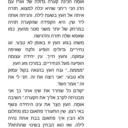
אוּמֵה הכינה קערה גדולה של אורז עם 
הדג הכי ריחני שהיא יכלה למצוא, חזרה 
איתה אל העץ בשעת לילה, והניחה אותה 
ליד שין. היא הקפידה שהקערה תהיה 
במרחק של יותר משני מטר מהעץ, כמו 
שאמא שלה חזרה והדגישה.
משהו בגזע העץ זז באופן לא טבעי. זוג 
נחיריים גדולים הופיע ולקח שאיפה 
עמוקה, והעץ חייך. עין יחידה עצומה 
הופיעה מעל הנחיריים, במרכז גזע העץ.
"ממממ…" גנח העץ בהנאה בקול עמוק 
ולא טבעי. "אני רוצה את זה. תני לי את 
זה." אמר השד.
"קודם כל שחרר את שין! אחר כך אני 
מבטיחה לקרב אליך את הקערה." השיבה 
אוּמֵה. העץ הֵצֵר את עינו היחידה ונשף 
באי רצון. שין התעורר פתאום כמו מחלום 
ולא הבין איך פתאום בבת אחת נהיה 
לילה. ואז הוא הבחין בשינוי שהתחולל 